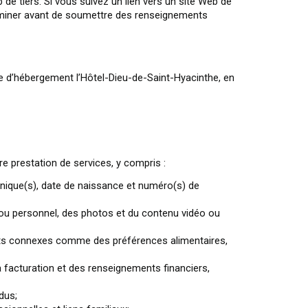
 de tiers. Si vous suivez un lien vers un site Web de
xaminer avant de soumettre des renseignements
re d’hébergement l’Hôtel-Dieu-de-Saint-Hyacinthe, en
re prestation de services, y compris :
ique(s), date de naissance et numéro(s) de
ou personnel, des photos et du contenu vidéo ou
ts connexes comme des préférences alimentaires,
la facturation et des renseignements financiers,
dus;