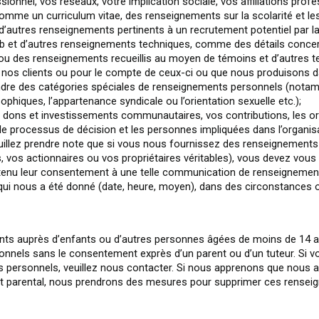
nnel, vos réseaux, votre implication sociale, vos affiliations profes
omme un curriculum vitae, des renseignements sur la scolarité et le
t d’autres renseignements pertinents à un recrutement potentiel par l
eb et d’autres renseignements techniques, comme des détails concern
, ou des renseignements recueillis au moyen de témoins et d’autres te
nos clients ou pour le compte de ceux-ci ou que nous produisons dan
ndre des catégories spéciales de renseignements personnels (notamme
sophiques, l’appartenance syndicale ou l’orientation sexuelle etc.);
ons et investissements communautaires, vos contributions, les org
, le processus de décision et les personnes impliquées dans l’organi
euillez prendre note que si vous nous fournissez des renseignemen
ts, vos actionnaires ou vos propriétaires véritables), vous devez vo
btenu leur consentement à une telle communication de renseignemen
qui nous a été donné (date, heure, moyen), dans des circonstances 
ts auprès d’enfants ou d’autres personnes âgées de moins de 14 an
onnels sans le consentement exprès d’un parent ou d’un tuteur. Si v
 personnels, veuillez nous contacter. Si nous apprenons que nous a
nt parental, nous prendrons des mesures pour supprimer ces rensei