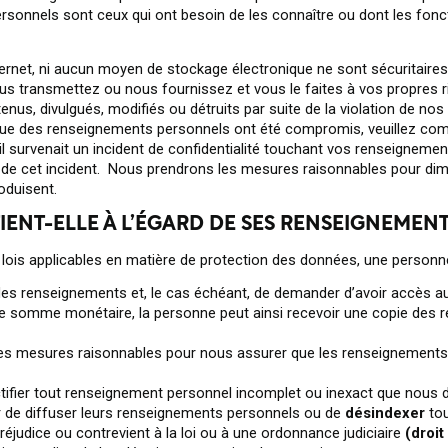
rsonnels sont ceux qui ont besoin de les connaître ou dont les fon
rnet, ni aucun moyen de stockage électronique ne sont sécuritair
us transmettez ou nous fournissez et vous le faites à vos propres 
nus, divulgués, modifiés ou détruits par suite de la violation de n
e que des renseignements personnels ont été compromis, veuillez 
l survenait un incident de confidentialité touchant vos renseignem
 de cet incident. Nous prendrons les mesures raisonnables pour dimin
oduisent.
ENT-ELLE À L’ÉGARD DE SES RENSEIGNEMEN
ois applicables en matière de protection des données, une personne
 des renseignements et, le cas échéant, de demander d’avoir accès 
’une somme monétaire, la personne peut ainsi recevoir une copie de
es mesures raisonnables pour nous assurer que les renseignements
rectifier tout renseignement personnel incomplet ou inexact que nous 
r de diffuser leurs renseignements personnels ou de
désindexer
to
réjudice ou contrevient à la loi ou à une ordonnance judiciaire
(droit