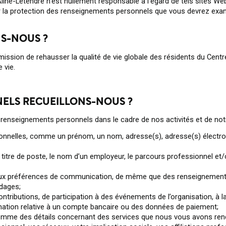
Aline-Letendre n’est nullement responsable à l’égard de tels sites Web
 sur la protection des renseignements personnels que vous devrez e
S-NOUS ?
ission de rehausser la qualité de vie globale des résidents du Cent
 vie.
ELS RECUEILLONS-NOUS ?
e renseignements personnels dans le cadre de nos activités et de not
nnelles, comme un prénom, un nom, adresse(s), adresse(s) électron
tre de poste, le nom d’un employeur, le parcours professionnel et/
 aux préférences de communication, de même que des renseignemen
dages;
ontributions, de participation à des événements de l’organisation, à 
mation relative à un compte bancaire ou des données de paiement;
comme des détails concernant des services que nous vous avons ren