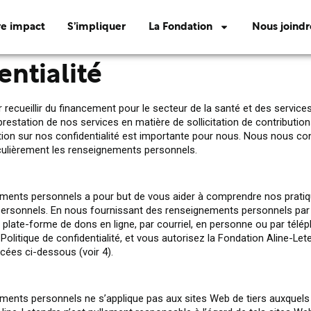
re impact
S’impliquer
La Fondation
Nous joindr
entialité
illir du financement pour le secteur de la santé et des services s
estation de nos services en matière de sollicitation de contribution
ation sur nos confidentialité est importante pour nous. Nous nous 
iculièrement les renseignements personnels.
ements personnels a pour but de vous aider à comprendre nos pratiques
ersonnels. En nous fournissant des renseignements personnels par l
e plate-forme de dons en ligne, par courriel, en personne ou par télé
litique de confidentialité, et vous autorisez la Fondation Aline-Let
cées ci-dessous (voir 4).
ments personnels ne s’applique pas aux sites Web de tiers auxquels i