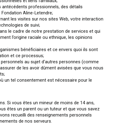
sionnelles et liens familiaux;
s antécédents professionnels, des détails
a Fondation Aline-Letendre;
ant les visites sur nos sites Web, votre interaction
chnologies de suivi;
s le cadre de notre prestation de services et qui
nt l’origine raciale ou ethnique, les opinions
anismes bénéficiaires et ce envers quoi ils sont
sation et ce processus;
ts personnels au sujet d’autres personnes (comme
us assurer de les avoir dûment avisées que vous nous
ts;
où un tel consentement est nécessaire pour le
s. Si vous êtes un mineur de moins de 14 ans,
ous êtes un parent ou un tuteur et que vous savez
vons recueilli des renseignements personnels
gnements de nos serveurs.