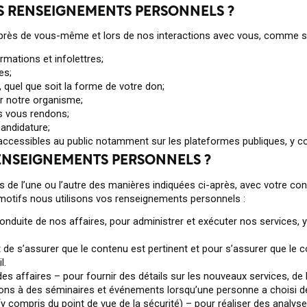
 RENSEIGNEMENTS PERSONNELS ?
rès de vous-même et lors de nos interactions avec vous, comme su
rmations et infolettres;
es;
 quel que soit la forme de votre don;
r notre organisme;
s vous rendons;
andidature;
cessibles au public notamment sur les plateformes publiques, y com
ENSEIGNEMENTS PERSONNELS ?
 de l’une ou l’autre des manières indiquées ci-après, avec votre co
motifs nous utilisons vos renseignements personnels :
 conduite de nos affaires, pour administrer et exécuter nos services,
b et de s’assurer que le contenu est pertinent et pour s’assurer que l
l.
s affaires – pour fournir des détails sur les nouveaux services, de
tions à des séminaires et événements lorsqu’une personne a choisi d
y compris du point de vue de la sécurité) – pour réaliser des anal