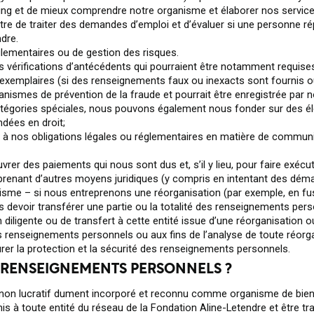
ting et de mieux comprendre notre organisme et élaborer nos service
re de traiter des demandes d’emploi et d’évaluer si une personne ré
dre.
églementaires ou de gestion des risques.
es vérifications d’antécédents qui pourraient être notamment requise
 exemplaires (si des renseignements faux ou inexacts sont fournis 
ganismes de prévention de la fraude et pourrait être enregistrée par
tégories spéciales, nous pouvons également nous fonder sur des élé
dées en droit;
re à nos obligations légales ou réglementaires en matière de communi
vrer des paiements qui nous sont dus et, s’il y lieu, pour faire exéc
enant d’autres moyens juridiques (y compris en intentant des démar
nisme – si nous entreprenons une réorganisation (par exemple, en fu
 devoir transférer une partie ou la totalité des renseignements perso
n diligente ou de transfert à cette entité issue d’une réorganisation
des renseignements personnels ou aux fins de l’analyse de toute réor
rer la protection et la sécurité des renseignements personnels.
 RENSEIGNEMENTS PERSONNELS ?
 non lucratif dument incorporé et reconnu comme organisme de bie
s à toute entité du réseau de la Fondation Aline-Letendre et être tr