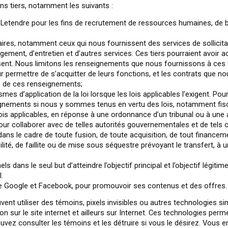
s tiers, notamment les suivants :
-Letendre pour les fins de recrutement de ressources humaines, de bé
naires, notamment ceux qui nous fournissent des services de sollicit
ement, d’entretien et d’autres services. Ces tiers pourraient avoir 
ssent. Nous limitons les renseignements que nous fournissons à ces
r permettre de s’acquitter de leurs fonctions, et les contrats que 
ité de ces renseignements;
s d’application de la loi lorsque les lois applicables l’exigent. Po
gnements si nous y sommes tenus en vertu des lois, notamment fisc
lois applicables, en réponse à une ordonnance d’un tribunal ou à un
r collaborer avec de telles autorités gouvernementales et de tels or
dans le cadre de toute fusion, de toute acquisition, de tout financem
ilité, de faillite ou de mise sous séquestre prévoyant le transfert, à
dans le seul but d’atteindre l’objectif principal et l’objectif légitim
.
mme Google et Facebook, pour promouvoir ses contenus et des offres.
uvent utiliser des témoins, pixels invisibles ou autres technologies si
 sur le site internet et ailleurs sur Internet. Ces technologies perme
uvez consulter les témoins et les détruire si vous le désirez. Vous 