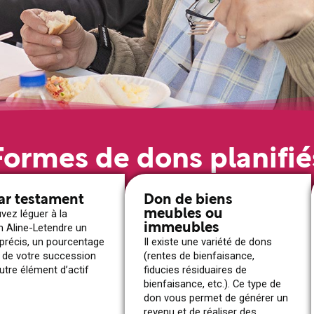
Formes de dons planifié
ar testament
Don de biens
meubles ou
vez léguer à la
immeubles
n Aline-Letendre un
précis, un pourcentage
Il existe une variété de dons
u de votre succession
(rentes de bienfaisance,
utre élément d’actif
fiducies résiduaires de
bienfaisance, etc.). Ce type de
don vous permet de générer un
revenu et de réaliser des