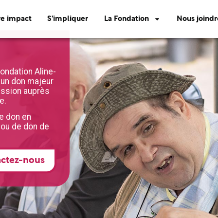
re impact
S’impliquer
La Fondation
Nous joindr
ondation Aline-
 un don majeur
mission auprès
e.
e don en
 ou de don de
ctez-nous