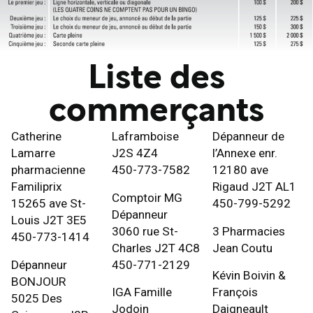
Liste des
commerçants
Catherine
Laframboise
Dépanneur de
Lamarre
J2S 4Z4
l’Annexe enr.
pharmacienne
450-773-7582
12180 ave
Familiprix
Rigaud J2T AL1
Comptoir MG
15265 ave St-
450-799-5292
Dépanneur
Louis J2T 3E5
3060 rue St-
3 Pharmacies
450-773-1414
Charles J2T 4C8
Jean Coutu
Dépanneur
450-771-2129
Kévin Boivin &
BONJOUR
IGA Famille
François
5025 Des
Jodoin
Daigneault