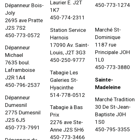
Laurier E. J2T
450-773-1274
Dépanneur Bois-
1K7
Joly
450-774-2311
2695 ave Pratte
J2S 7S2
Marché St-
Station Service
450-773-0572
Dominique
Harnois
1187 rue
17090 Av. Saint-
Dépanneur
Principale JOH
Louis, J2T 3G3
Michael
1L0
450-250-9777
7635 boul.
450-773-3880
Laframboise
Tabagie Les
J2R 1A4
Sainte-
Galeries St-
450-796-2537
Madeleine
Hyacinthe
514-778-0512
Dépanneur
Marché Tradition
Dumesnil
30 De St-Jean-
Tabagie à Bas
2775 Dumesnil
Baptiste J0H
Prix
J2S 6J5
1S0
2276 ave Ste-
450-773-7991
450-795-3355
Anne J2S 5H6
450-773-3466
Dépanneur du