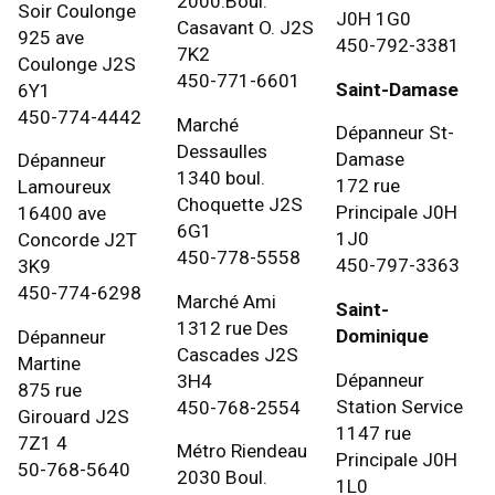
2000.Boul.
Soir Coulonge
J0H 1G0
Casavant O. J2S
925 ave
450-792-3381
7K2
Coulonge J2S
450-771-6601
Saint-Damase
6Y1
450-774-4442
Marché
Dépanneur St-
Dessaulles
Damase
Dépanneur
1340 boul.
172 rue
Lamoureux
Choquette J2S
Principale J0H
16400 ave
6G1
1J0
Concorde J2T
450-778-5558
450-797-3363
3K9
450-774-6298
Marché Ami
Saint-
1312 rue Des
Dominique
Dépanneur
Cascades J2S
Martine
Dépanneur
3H4
875 rue
Station Service
450-768-2554
Girouard J2S
1147 rue
7Z1 4
Métro Riendeau
Principale J0H
50-768-5640
2030 Boul.
1L0