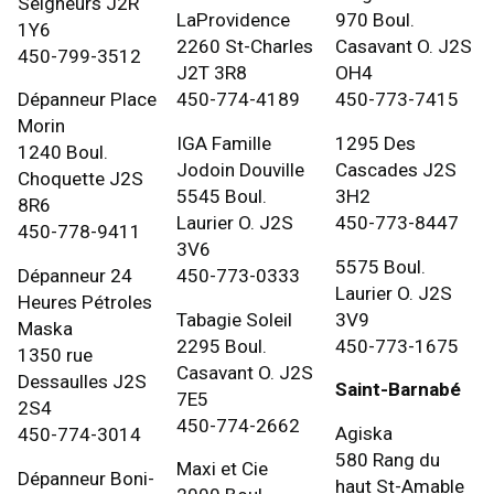
Seigneurs J2R
LaProvidence
970 Boul.
1Y6
2260 St-Charles
Casavant O. J2S
450-799-3512
J2T 3R8
OH4
Dépanneur Place
450-774-4189
450-773-7415
Morin
IGA Famille
1295 Des
1240 Boul.
Jodoin Douville
Cascades J2S
Choquette J2S
5545 Boul.
3H2
8R6
Laurier O. J2S
450-773-8447
450-778-9411
3V6
5575 Boul.
Dépanneur 24
450-773-0333
Laurier O. J2S
Heures Pétroles
Tabagie Soleil
3V9
Maska
2295 Boul.
450-773-1675
1350 rue
Casavant O. J2S
Dessaulles J2S
Saint-Barnabé
7E5
2S4
450-774-2662
Agiska
450-774-3014
580 Rang du
Maxi et Cie
Dépanneur Boni-
haut St-Amable