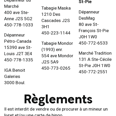
St-Pie
Marché
Tabagie Maska
Dépanneur
400 ave Ste-
1210 Des
DesMag
Anne J2S 5G2
Cascades J2S
80 ave St-
450-778-1033
3H1
François St-Pie
450-223-1144
Dépanneur
J0H 1W0
Pétro-Canada
450-772-6533
Tabagie Mondor
15390 ave St-
(1993) enr.
Marché Tradition
Louis J2T 3E4
554 ave Mondor
131 A Ste-Cécile
450-778-1335
J2S 5A9
St-Pie J0H 1W0
450-773-0265
IGA Benoit
450-772-2551
Galeries
3000 Boul.
Règlements
Il est interdit de vendre ou de procurer à un mineur un
livret et/ou une carte de bingo.