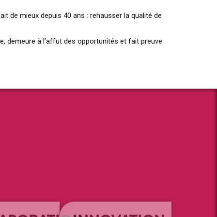
fait de mieux depuis 40 ans : rehausser la qualité de
, demeure à l’affut des opportunités et fait preuve
ABORATION
INNOVATION
 à des
Recherche constante
nstructifs afin
d’amélioration de l’existant
r à une œuvre
s