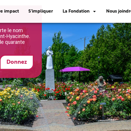
re impact
S’impliquer
La Fondation
Nous joindr
rte le nom
int-Hyacinthe.
 de quarante
Donnez