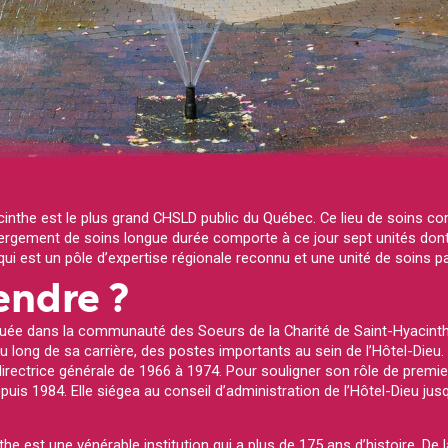
cinthe est le plus grand CHSLD public du Québec. Ce lieu de soins c
ergement de soins longue durée comporte à ce jour sept unités dont 
 est un pôle d’expertise régionale reconnu et une unité de soins palli
endre ?
uée dans la communauté des Soeurs de la Charité de Saint-Hyacinthe.
 long de sa carrière, des postes importants au sein de l’Hôtel-Dieu.
irectrice générale de 1966 à 1974. Pour souligner son rôle de premier
is 1984. Elle siégea au conseil d’administration de l’Hôtel-Dieu jusq
the est une vénérable institution qui a plus de 175 ans d’histoire. De