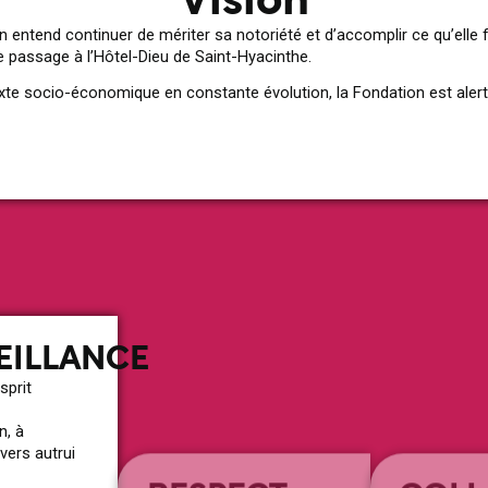
Vision
on entend continuer de mériter sa notoriété et d’accomplir ce qu’elle 
 passage à l’Hôtel-Dieu de Saint-Hyacinthe.
te socio-économique en constante évolution, la Fondation est alerte
EILLANCE
RESPECT
COLL
sprit
Considération envers
Prendre part
l’humain, et qui porte à le
échanges co
, à
traiter avec des égards
de participe
vers autrui
particuliers ;
avec d’autre
manifestations de ces